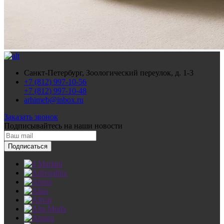
Санкт-Петербург, Зоологический переулок, д. 1-3
+7 (812) 997-10-56
+7 (812) 997-10-48
arhimeb@inbox.ru
Заказать звонок
Подписывайтесь
на наши новости