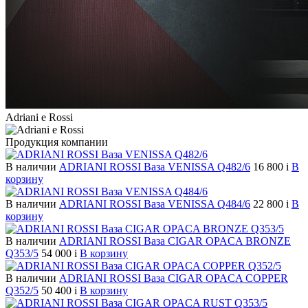
Adriani e Rossi
Продукция компании
В наличии
ADRIANI ROSSI Ваза VENISSA Q482/6
16 800
i
В
корзину
В наличии
ADRIANI ROSSI Ваза VENISSA Q484/6
22 800
i
В
корзину
В наличии
ADRIANI ROSSI Ваза CIGAR OPACA BRONZE
Q353/5
54 000
i
В корзину
В наличии
ADRIANI ROSSI Ваза CIGAR OPACA COPPER
Q352/5
50 400
i
В корзину