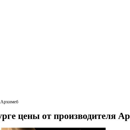
я Архимеб
урге цены от производителя А