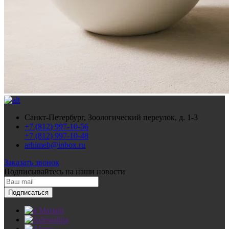
Санкт-Петербург, Зоологический переулок, д. 1-3
+7 (812) 997-10-56
+7 (812) 997-10-48
arhimeb@inbox.ru
Заказать звонок
Подписывайтесь
на наши новости