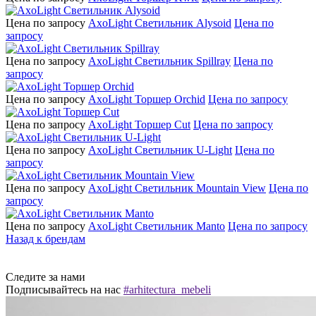
Цена по запросу
AxoLight Светильник Alysoid
Цена по
запросу
Цена по запросу
AxoLight Светильник Spillray
Цена по
запросу
Цена по запросу
AxoLight Торшер Orchid
Цена по запросу
Цена по запросу
AxoLight Торшер Cut
Цена по запросу
Цена по запросу
AxoLight Светильник U-Light
Цена по
запросу
Цена по запросу
AxoLight Светильник Mountain View
Цена по
запросу
Цена по запросу
AxoLight Светильник Manto
Цена по запросу
Назад к брендам
Следите за нами
Подписывайтесь на нас
#arhitectura_mebeli