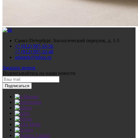
Санкт-Петербург, Зоологический переулок, д. 1-3
+7 (812) 997-10-56
+7 (812) 997-10-48
arhimeb@inbox.ru
Заказать звонок
Подписывайтесь
на наши новости