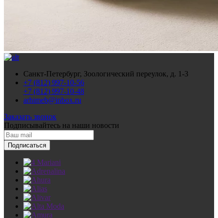
Санкт-Петербург, Зоологический переулок, д. 1-3
+7 (812) 997-10-56
+7 (812) 997-10-48
arhimeb@inbox.ru
Заказать звонок
Подписывайтесь
на наши новости