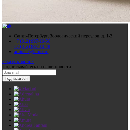
Санкт-Петербург, Зоологический переулок, д. 1-3
+7 (812) 997-10-56
+7 (812) 997-10-48
arhimeb@inbox.ru
Заказать звонок
Подписывайтесь
на наши новости