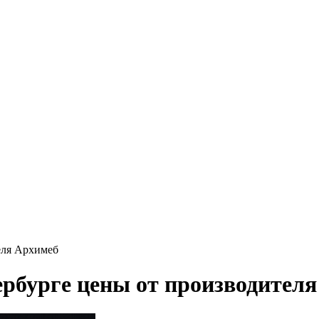
еля Архимеб
ербурге цены от производител