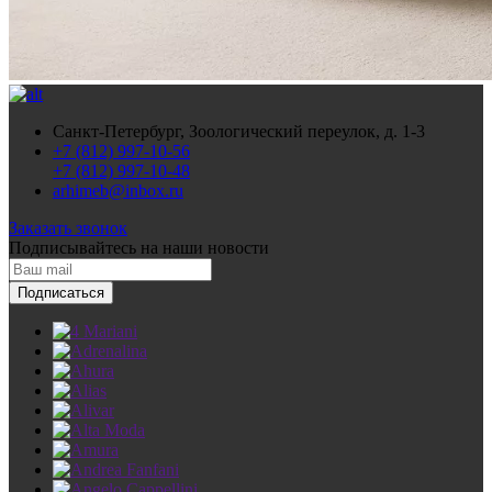
Санкт-Петербург, Зоологический переулок, д. 1-3
+7 (812) 997-10-56
+7 (812) 997-10-48
arhimeb@inbox.ru
Заказать звонок
Подписывайтесь
на наши новости