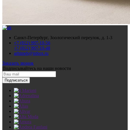
Санкт-Петербург, Зоологический переулок, д. 1-3
+7 (812) 997-10-56
+7 (812) 997-10-48
arhimeb@inbox.ru
Заказать звонок
Подписывайтесь
на наши новости