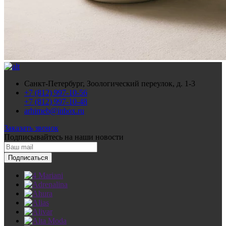
Санкт-Петербург, Зоологический переулок, д. 1-3
+7 (812) 997-10-56
+7 (812) 997-10-48
arhimeb@inbox.ru
Заказать звонок
Подписывайтесь
на наши новости