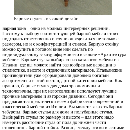
Барные стулья - высокий дизайн
Барная зона – одно из модных интерьерных решений. Поэтому к выбору соответствующей барной мебели стоит подходить ответственно и точно определиться не только с размером, но и с конфигурацией и стилем. Барную стойку можно купить в готовом виде или сделать по индивидуальному заказу, оформив его в салоне «Архитектура мебели». Барные стулья выбирают из каталогов мебели из Италии, где вы можете найти разнообразные вариации в стилистике, высоте и отделочных материалов. Итальянские производители уже сформировали довольно богатый ассортимент и в этой нестандартной категории мебели. Как правило, барные стулья для дома эргономичны и технологичны, при их изготовлении используют лучшие прочные материалы и авторские дизайны. Сегодня они предлагаются практически всеми фабриками современной и классической мебели из Италии. Вы можете заказать барные табуреты, барные стулья для дома и полубарные стулья. Выбирайте стулья по размеру и высоте – для этого надо измерить расстояние стула от пола до нижней части столешницы барной стойки. Разница между этими высотами должна составлять 25-35 сантиметров – это оптимальный размер, удобный и эргономичный, обеспечивающий удобство и безопасность. Если пространство кухни в вашей небольшое, то лучше заказать барные стулья без спинки или высокие табуреты. Таким образом, вы сможете без проблем задвигать стул под стойку. Следующим этапом станет выбор стиля барных стульев. Для кухни, выполненный в стиле хай-тек, гармонично буду смотреться металлические хромированные барные стулья простой и лаконичной формы. К тому интерьеру подойдет мебель белого, серого или черного цвета. Если ваша кухня выполнена в этническом или деревенском стиле, то можно заказать барные стулья из бамбука, ротанга или натурального дерева. В данном случае предпочтение лучше отдать светлым и натуральным оттенкам. Барные стулья итальянского производства в стиле поп-арт или арт-дизайна, выполненные из цветного пластика, яркой кожи, металла, станут неотъемлемой частью дизайна авторского интерьера. Выбирая барные стулья итальянского производства, ориентируйтесь на стиль вашей кухни, но и не ограничивайте свои фантазии – в каталогах салона «Архитектура мебели» вы найдете самые актуальные решения и идеи для интерьера. Барная зона – одно из модных интерьерных решений. Поэтому к выбору соответствующей барной мебели стоит подходить ответственно и точно определиться не только с размером, но и с конфигурацией и стилем. Барную стойку можно купить в готовом виде или сделать по индивидуальному заказу, оформив его в салоне «Архитектура мебели». Барные стулья выбирают из каталогов мебели из Италии, где вы можете найти разнообразные вариации в стилистике, высоте и отделочных материалов. Итальянские производители уже сформировали довольно богатый ассортимент и в этой нестандартной категории мебели. Как правило, барные стулья для дома эргономичны и технологичны, при их изготовлении используют лучшие прочные материалы и авторские дизайны. Сегодня они предлагаются практически всеми фабриками современной и классической мебели из Италии. Вы можете заказать барные табуреты, барные стулья для дома и полубарные стулья. Выбирайте стулья по размеру и высоте – для этого надо измерить расстояние стула от пола до нижней части столешницы барной стойки. Разница между этими высотами должна составлять 25-35 сантиметров – это оптимальный размер, удобный и эргономичный, обеспечивающий удобство и безопасность. Если пространство кухни в вашей небольшое, то лучше заказать барные стулья без спинки или высокие табуреты. Таким образом, вы сможете без проблем задвигать стул под стойку. Следующим этапом станет выбор стиля барных стульев. Для кухни, выполненный в стиле хай-тек, гармонично буду смотреться металлические хромированные барные стулья простой и лаконичной формы. К тому интерьеру подойдет мебель белого, серого или черного цвета. Если ваша кухня выполнена в этническом или деревенском стиле, то можно заказать барные стулья из бамбука, ротанга или натурального дерева. В данном случае предпочтение лучше отдать светлым и натуральным оттенкам. Барные стулья итальянского производства в стиле поп-арт или арт-дизайна, выполненные из цветного пластика, яркой кожи, металла, станут неотъемлемой частью дизайна авторского интерьера. Выбирая барные стулья итальянского производства, ориентируйтесь на стиль вашей кухни, но и не ограничивайте свои фантазии – в каталогах салона «Архитектура мебели» вы найдете самые актуальные решения и идеи для интерьера. Барная зона – одно из модных интерьерных решений. Поэтому к выбору соответствующей барной мебели стоит подходить ответственно и точно определиться не только с размером, но и с конфигурацией и стилем. Барную стойку можно купить в готовом виде или сделать по индивидуальному заказу, оформив его в салоне «Архитектура мебели». Барные стулья выбирают из каталогов мебели из Италии, где вы можете найти разнообразные вариации в стилистике, высоте и отделочных материалов. Итальянские производители уже сформировали довольно богатый ассортимент и в этой нестандартной категории мебели. Как правило, барные стулья для дома эргономичны и технологичны, при их изготовлении используют лучшие прочные материалы и авторские дизайны. Сегодня они предлагаются практически всеми фабриками современной и классической мебели из Италии. Вы можете заказать барные табуреты, барные стулья для дома и полубарные стулья. Выбирайте стулья по размеру и высоте – для этого надо измерить расстояние стула от пола до нижней части столешницы барной стойки. Разница между этими высотами должна составлять 25-35 сантиметров – это оптимальный размер, удобный и эргономичный, обеспечивающий удобство и безопасность. Если пространство кухни в вашей небольшое, то лучше заказать барные стулья без спинки или высокие табуреты. Таким образом, вы сможете без проблем задвигать стул под стойку. Следующим этапом станет выбор стиля барных стульев. Для кухни, выполненный в стиле хай-тек, гармонично буду смотреться металлические хромированные барные стулья простой и лаконичной формы. К тому интерьеру подойдет мебель белого, серого или черного цвета. Если ваша кухня выполнена в этническом или деревенском стиле, то можно заказать барные стулья из бамбука, ротанга или натурального дерева. В данном случае предпочтение лучше отдать светлым и натуральным оттенкам. Барные стулья итальянского производства в стиле поп-арт или арт-дизайна, выполненные из цветного пластика, яркой кожи, металла, станут неотъемлемой частью дизайна авторского интерьера. Выбирая барные стулья итальянского производства, ориентируйтесь на стиль вашей кухни, но и не ограничивайте свои фантазии – в каталогах салона «Архитектура мебели» вы найдете самые актуальные решения и идеи для интерьера. Барная зона – одно из модных интерьерных решений. Поэтому к выбору соответствующей барной мебели стоит подходить ответственно и точно определиться не только с размером, но и с конфигурацией и стилем. Барную стойку можно купить в готовом виде или сделать по индивидуальному заказу, оформив его в салоне «Архитектура мебели». Барные стулья выбирают из каталогов мебели из Италии, где вы можете найти разнообразные вариации в стилистике, высоте и отделочных материалов. Итальянские производители уже сформировали довольно богатый ассортимент и в этой нестандартной категории мебели. Как правило, барные стулья для дома эргономичны и технологичны, при их изготовлении используют лучшие прочные материалы и авторские дизайны. Сегодня они предлагаются практически всеми фабриками современной и классической мебели из Италии. Вы можете заказать барные табуреты, барные стулья для дома и полубарные стулья. Выбирайте стулья по размеру и высоте – для этого надо измерить расстояние стула от пола до нижней части столешницы барной стойки. Разница между этими высотами должна составлять 25-35 сантиметров – это оптимальный размер, удобный и эргономичный, обеспечивающий удобство и безопасность. Если пространство кухни в вашей небольшое, то лучше заказать барные стулья без спинки или высокие табуреты. Таким образом, вы сможете без проблем задвигать стул под стойку. Следующим этапом станет выбор стиля барных стульев. Для кухни, выполненный в стиле хай-тек, гармонично буду смотреться металлические хромированные барные стулья простой и лаконичной формы. К тому интерьеру подойдет мебель белого, серого или черного цвета. Если ваша кухня выполнена в этническом или деревенском стиле, то можно заказать барные стулья из бамбука, ротанга или натурального дерева. В данном случае предпочтение лучше отдать светлым и натуральным оттенкам. Барные стулья итальянского производства в стиле поп-арт или арт-дизайна, выполненные из цветного пластика, яркой кожи, металла, станут неотъемлемой частью дизайна авторского интерьера. Выбирая барные стулья итальянского производства, ориентируйтесь на стиль вашей кухни, но и не ограничивайте свои фантазии – в каталогах салона «Архитектура мебели» вы найдете самые актуальные решения и идеи для интерьера. Барная зона – одно из модных интерьерных решений. Поэтому к выбору соответствующей барной мебели стоит подходить ответственно и точно определиться не только с размером, но и с конфигурацией и стилем. Барную стойку можно купить в готовом виде или сделать по индивидуальному заказу, оформив его в салоне «Архитектура мебели». Барные стулья выбирают из каталогов мебели из Италии, где вы можете найти разнообразные вариации в стилистике, высоте и отделочных материалов. Итальянские производители уже сформировали довольно богатый ассортимент и в этой нестандартной категории мебели. Как правило, барные стулья для дома эргономичны и технологичны, при их изготовлении используют лучшие прочные материалы и авторские дизайны. Сегодня они предлагаются практически всеми фабриками современной и классической мебели из Италии. Вы можете заказать барные табуреты, барные стулья для дома и полубарные стулья. Выбирайте стулья по размеру и высоте – для этого надо измерить расстояние стула от пола до нижней части столешницы барной стойки. Разница