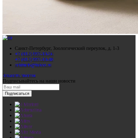
Санкт-Петербург, Зоологический переулок, д. 1-3
+7 (812) 997-10-56
+7 (812) 997-10-48
arhimeb@inbox.ru
Заказать звонок
Подписывайтесь
на наши новости