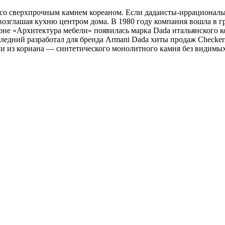
о со сверхпрочным камнем кореаном. Если дадаисты-иррационалы
возглашая кухню центром дома. В 1980 году компания вошла в г
не «Архитектура мебели» появилась марка Dada итальянского к
ледний разработал для бренда Armani Dada хиты продаж Checkers
и из кориана — синтетического монолитного камня без видимых