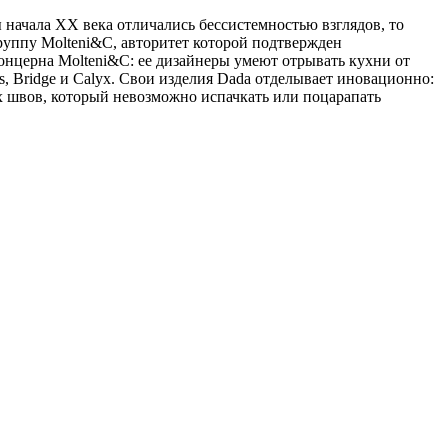
 начала XX века отличались бессистемностью взглядов, то
руппу Molteni&C, авторитет которой подтвержден
онцерна Molteni&C: ее дизайнеры умеют отрывать кухни от
, Bridge и Calyx. Свои изделия Dada отделывает иновационно:
 швов, который невозможно испачкать или поцарапать