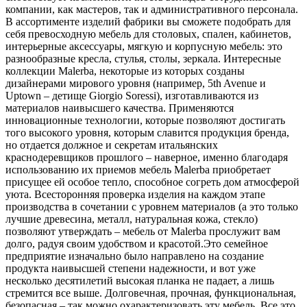
компании, как мастеров, так и административного персонала.
В ассортименте изделий фабрики вы сможете подобрать для
себя превосходную мебель для столовых, спален, кабинетов,
интерьерные аксессуары, мягкую и корпусную мебель: это
разнообразные кресла, стулья, столы, зеркала. Интересные
коллекции Malerba, некоторые из которых созданы
дизайнерами мирового уровня (например, 5th Avenue и
Uptown – детище Giorgio Soressi), изготавливаются из
материалов наивысшего качества. Применяются
инновационные технологии, которые позволяют достигать
того высокого уровня, которым славится продукция бренда,
но отдается должное и секретам итальянских
краснодеревщиков прошлого – наверное, именно благодаря
использованию их приемов мебель Malerba приобретает
присущее ей особое тепло, способное согреть дом атмосферой
уюта. Всесторонняя проверка изделия на каждом этапе
производства в сочетании с уровнем материалов (а это только
лучшие древесина, металл, натуральная кожа, стекло)
позволяют утверждать – мебель от Malerba прослужит вам
долго, радуя своим удобством и красотой.Это семейное
предприятие изначально было направлено на создание
продукта наивысшей степени надежности, и вот уже
несколько десятилетий высокая планка не падает, а лишь
стремится все выше. Долговечная, прочная, функциональная,
безопасная – так можно охарактеризовать эту мебель. Все это