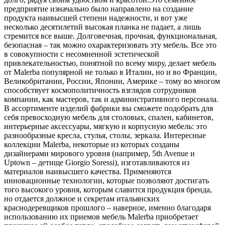
предприятие изначально было направлено на создание
продукта наивысшей степени надежности, и вот уже
несколько десятилетий высокая планка не падает, а лишь
стремится все выше. Долговечная, прочная, функциональная,
безопасная – так можно охарактеризовать эту мебель. Все это
в совокупности с несомненной эстетической
привлекательностью, понятной по всему миру, делает мебель
от Malerba популярной не только в Италии, но и во Франции,
Великобритании, России, Японии, Америке – тому во многом
способствует космополитичность взглядов сотрудников
компании, как мастеров, так и административного персонала.
В ассортименте изделий фабрики вы сможете подобрать для
себя превосходную мебель для столовых, спален, кабинетов,
интерьерные аксессуары, мягкую и корпусную мебель: это
разнообразные кресла, стулья, столы, зеркала. Интересные
коллекции Malerba, некоторые из которых созданы
дизайнерами мирового уровня (например, 5th Avenue и
Uptown – детище Giorgio Soressi), изготавливаются из
материалов наивысшего качества. Применяются
инновационные технологии, которые позволяют достигать
того высокого уровня, которым славится продукция бренда,
но отдается должное и секретам итальянских
краснодеревщиков прошлого – наверное, именно благодаря
использованию их приемов мебель Malerba приобретает