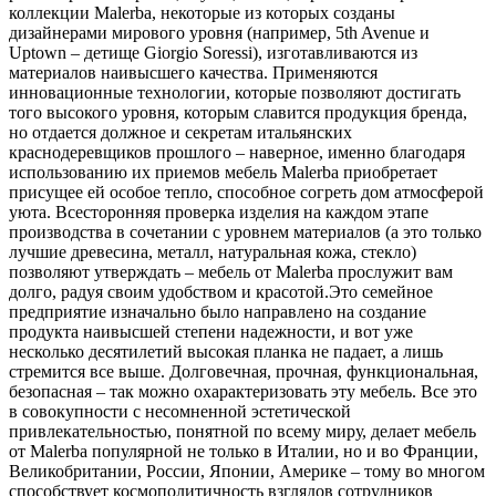
коллекции Malerba, некоторые из которых созданы
дизайнерами мирового уровня (например, 5th Avenue и
Uptown – детище Giorgio Soressi), изготавливаются из
материалов наивысшего качества. Применяются
инновационные технологии, которые позволяют достигать
того высокого уровня, которым славится продукция бренда,
но отдается должное и секретам итальянских
краснодеревщиков прошлого – наверное, именно благодаря
использованию их приемов мебель Malerba приобретает
присущее ей особое тепло, способное согреть дом атмосферой
уюта. Всесторонняя проверка изделия на каждом этапе
производства в сочетании с уровнем материалов (а это только
лучшие древесина, металл, натуральная кожа, стекло)
позволяют утверждать – мебель от Malerba прослужит вам
долго, радуя своим удобством и красотой.Это семейное
предприятие изначально было направлено на создание
продукта наивысшей степени надежности, и вот уже
несколько десятилетий высокая планка не падает, а лишь
стремится все выше. Долговечная, прочная, функциональная,
безопасная – так можно охарактеризовать эту мебель. Все это
в совокупности с несомненной эстетической
привлекательностью, понятной по всему миру, делает мебель
от Malerba популярной не только в Италии, но и во Франции,
Великобритании, России, Японии, Америке – тому во многом
способствует космополитичность взглядов сотрудников