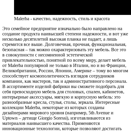
Malerba - качество, надежность, стиль и красота
Это семейное предприятие изначально было направлено на
создание продукта наивысшей степени надежности, и вот уже
несколько десятилетий высокая планка не падает, а лишь
стремится все выше. Долговечная, прочная, функциональная,
безопасная – так можно охарактеризовать эту мебель. Все это
в совокупности с несомненной эстетической
привлекательностью, понятной по всему миру, делает мебель
от Malerba популярной не только в Италии, но и во Франции,
Великобритании, России, Японии, Америке – тому во многом
способствует космополитичность взглядов сотрудников
компании, как мастеров, так и административного персонала.
В ассортименте изделий фабрики вы сможете подобрать для
себя превосходную мебель для столовых, спален, кабинетов,
интерьерные аксессуары, мягкую и корпусную мебель: это
разнообразные кресла, стулья, столы, зеркала. Интересные
коллекции Malerba, некоторые из которых созданы
дизайнерами мирового уровня (например, 5th Avenue и
Uptown – детище Giorgio Soressi), изготавливаются из
материалов наивысшего качества. Применяются
инновационные технологии, которые позволяют достигать