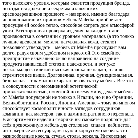
того высокого уровня, которым славится продукция бренда,
но отдается должное и секретам итальянских
краснодеревщиков прошлого – наверное, именно благодаря
использованию их приемов мебель Malerba приобретает
присущее ей особое тепло, способное согреть дом атмосферой
уюта. Всесторонняя проверка изделия на каждом этапе
производства в сочетании с уровнем материалов (а это только
лучшие древесина, металл, натуральная кожа, стекло)
позволяют утверждать – мебель от Malerba прослужит вам
долго, радуя своим удобством и красотой.Это семейное
предприятие изначально было направлено на создание
продукта наивысшей степени надежности, и вот уже
несколько десятилетий высокая планка не падает, а лишь
стремится все выше. Долговечная, прочная, функциональная,
безопасная – так можно охарактеризовать эту мебель. Все это
в совокупности с несомненной эстетической
привлекательностью, понятной по всему миру, делает мебель
от Malerba популярной не только в Италии, но и во Франции,
Великобритании, России, Японии, Америке – тому во многом
способствует космополитичность взглядов сотрудников
компании, как мастеров, так и административного персонала.
В ассортименте изделий фабрики вы сможете подобрать для
себя превосходную мебель для столовых, спален, кабинетов,
интерьерные аксессуары, мягкую и корпусную мебель: это
разнообразные кресла, стулья, столы, зеркала. Интересные