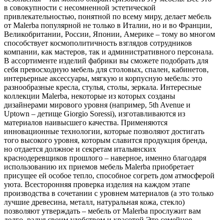
в совокупности с несомненной эстетической
привлекательностью, понятной по всему миру, делает мебель
от Malerba популярной не только в Италии, но и во Франции,
Великобритании, России, Японии, Америке – тому во многом
способствует космополитичность взглядов сотрудников
компании, как мастеров, так и административного персонала.
В ассортименте изделий фабрики вы сможете подобрать для
себя превосходную мебель для столовых, спален, кабинетов,
интерьерные аксессуары, мягкую и корпусную мебель: это
разнообразные кресла, стулья, столы, зеркала. Интересные
коллекции Malerba, некоторые из которых созданы
дизайнерами мирового уровня (например, 5th Avenue и
Uptown – детище Giorgio Soressi), изготавливаются из
материалов наивысшего качества. Применяются
инновационные технологии, которые позволяют достигать
того высокого уровня, которым славится продукция бренда,
но отдается должное и секретам итальянских
краснодеревщиков прошлого – наверное, именно благодаря
использованию их приемов мебель Malerba приобретает
присущее ей особое тепло, способное согреть дом атмосферой
уюта. Всесторонняя проверка изделия на каждом этапе
производства в сочетании с уровнем материалов (а это только
лучшие древесина, металл, натуральная кожа, стекло)
позволяют утверждать – мебель от Malerba прослужит вам
долго, радуя своим удобством и красотой.Это семейное