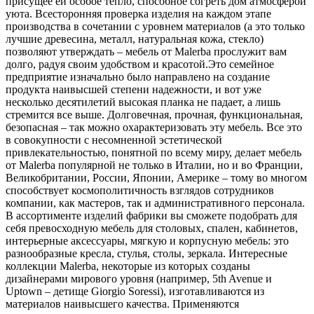
присущее ей особое тепло, способное согреть дом атмосферой
уюта. Всесторонняя проверка изделия на каждом этапе
производства в сочетании с уровнем материалов (а это только
лучшие древесина, металл, натуральная кожа, стекло)
позволяют утверждать – мебель от Malerba прослужит вам
долго, радуя своим удобством и красотой.Это семейное
предприятие изначально было направлено на создание
продукта наивысшей степени надежности, и вот уже
несколько десятилетий высокая планка не падает, а лишь
стремится все выше. Долговечная, прочная, функциональная,
безопасная – так можно охарактеризовать эту мебель. Все это
в совокупности с несомненной эстетической
привлекательностью, понятной по всему миру, делает мебель
от Malerba популярной не только в Италии, но и во Франции,
Великобритании, России, Японии, Америке – тому во многом
способствует космополитичность взглядов сотрудников
компании, как мастеров, так и административного персонала.
В ассортименте изделий фабрики вы сможете подобрать для
себя превосходную мебель для столовых, спален, кабинетов,
интерьерные аксессуары, мягкую и корпусную мебель: это
разнообразные кресла, стулья, столы, зеркала. Интересные
коллекции Malerba, некоторые из которых созданы
дизайнерами мирового уровня (например, 5th Avenue и
Uptown – детище Giorgio Soressi), изготавливаются из
материалов наивысшего качества. Применяются