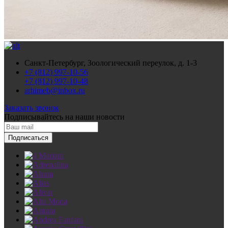
Санкт-Петербург, Зоологический переулок, д. 1-3
+7 (812) 997-10-56
+7 (812) 997-10-48
arhimeb@inbox.ru
Заказать звонок
Подписывайтесь
на наши новости