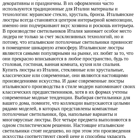
декоративны и праздничны. В их оформлении часто
используются традиционные для Италии материалы и
технологии: муранское стекло, хрусталь, бронза. Итальянские
люстры всегда становятся центром интерьерной композиции,
именно они подчеркивают вкус хозяина и роскошь интерьера.
В производстве светильников Италия занимает особое место
лидера не только за счет эксклюзивных технологий, но и
потому, что итальянские потолочные светильники привносят
в помещение шикарную атмосферу. Итальянские люстры
являются самыми популярными на рынке, их любят за то, что
они прекрасно вписываются в любое пространство, будь то
столовая, гостиная, ванная комната, кухня или спальня.
Купить люстры из Италии, стеклянные или хрустальные,
классические или современные, они являются настоящими
произведениями искусства. И даже современные люстры
итальянского производства в стиле модерн напоминают своих
классических предшественников, хотя в их формах учтены
современные модные тенденции. Выбирая светильники для
вашего дома, помните, что коллекции выпускаются целыми
рядами моделей, в которых представлены компактные
потолочные светильники, бра, напольные варианты и
многоярусные люстры. Все четыре предмета выполняются в
одном стилистическом решении. Настоящие итальянские
светильники стоят недешево, но при этом эти произведения
искусства соответствуют своей цене и способны украсить