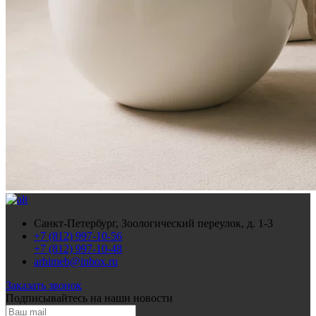
Санкт-Петербург, Зоологический переулок, д. 1-3
+7 (812) 997-10-56
+7 (812) 997-10-48
arhimeb@inbox.ru
Заказать звонок
Подписывайтесь
на наши новости