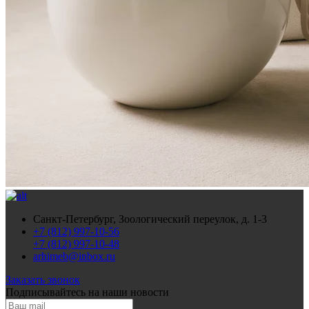
Санкт-Петербург, Зоологический переулок, д. 1-3
+7 (812) 997-10-56
+7 (812) 997-10-48
arhimeb@inbox.ru
Заказать звонок
Подписывайтесь
на наши новости