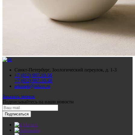
Санкт-Петербург, Зоологический переулок, д. 1-3
+7 (812) 997-10-56
+7 (812) 997-10-48
arhimeb@inbox.ru
Заказать звонок
Подписывайтесь
на наши новости