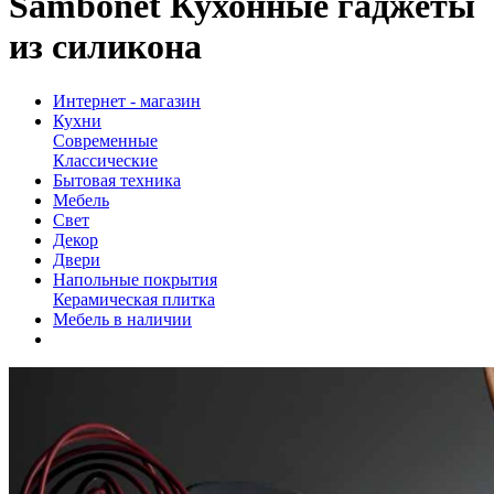
Sambonet Кухонные гаджеты
из силикона
Интернет - магазин
Кухни
Современные
Классические
Бытовая техника
Мебель
Свет
Декор
Двери
Напольные покрытия
Керамическая плитка
Мебель в наличии