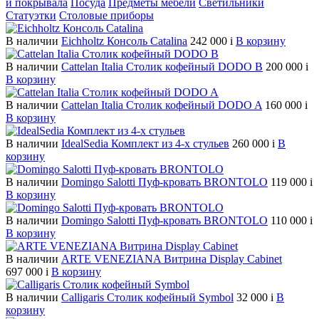
и покрывала
Посуда
Предметы мебели
Светильники
Статуэтки
Столовые приборы
В наличии
Eichholtz Консоль Catalina
242 000
i
В корзину
В наличии
Cattelan Italia Столик кофейный DODO B
200 000
i
В корзину
В наличии
Cattelan Italia Столик кофейный DODO A
160 000
i
В корзину
В наличии
IdealSedia Комплект из 4-х стульев
260 000
i
В
корзину
В наличии
Domingo Salotti Пуф-кровать BRONTOLO
119 000
i
В корзину
В наличии
Domingo Salotti Пуф-кровать BRONTOLO
110 000
i
В корзину
В наличии
ARTE VENEZIANA Витрина Display Cabinet
697 000
i
В корзину
В наличии
Calligaris Столик кофейный Symbol
32 000
i
В
корзину