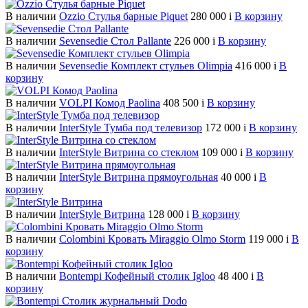
В наличии
Ozzio Стулья барные Piquet
280 000
i
В корзину
В наличии
Sevensedie Стол Pallante
226 000
i
В корзину
В наличии
Sevensedie Комплект стульев Olimpia
416 000
i
В
корзину
В наличии
VOLPI Комод Paolina
408 500
i
В корзину
В наличии
InterStyle Тумба под телевизор
172 000
i
В корзину
В наличии
InterStyle Витрина со стеклом
109 000
i
В корзину
В наличии
InterStyle Витрина прямоугольная
40 000
i
В
корзину
В наличии
InterStyle Витрина
128 000
i
В корзину
В наличии
Colombini Кровать Miraggio Olmo Storm
119 000
i
В
корзину
В наличии
Bontempi Кофейный столик Igloo
48 400
i
В
корзину