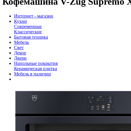
Кофемашина V-Zug Supremo 
Интернет - магазин
Кухни
Современные
Классические
Бытовая техника
Мебель
Свет
Декор
Двери
Напольные покрытия
Керамическая плитка
Мебель в наличии