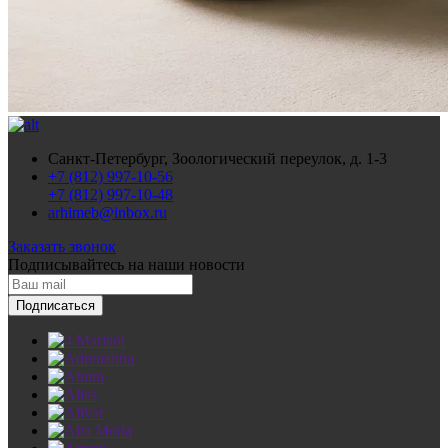
Санкт-Петербург, Зоологический переулок, д. 1-3
+7 (812) 997-10-56
+7 (812) 997-10-48
arhimeb@inbox.ru
Заказать звонок
Подписывайтесь
на наши новости