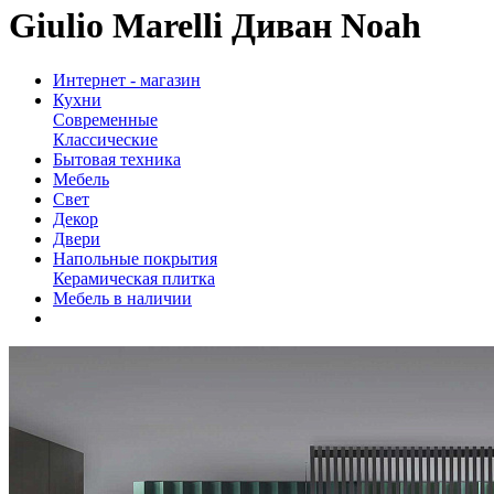
Giulio Marelli Диван Noah
Интернет - магазин
Кухни
Современные
Классические
Бытовая техника
Мебель
Свет
Декор
Двери
Напольные покрытия
Керамическая плитка
Мебель в наличии