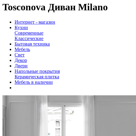
Tosconova Диван Milano
Интернет - магазин
Кухни
Современные
Классические
Бытовая техника
Мебель
Свет
Декор
Двери
Напольные покрытия
Керамическая плитка
Мебель в наличии