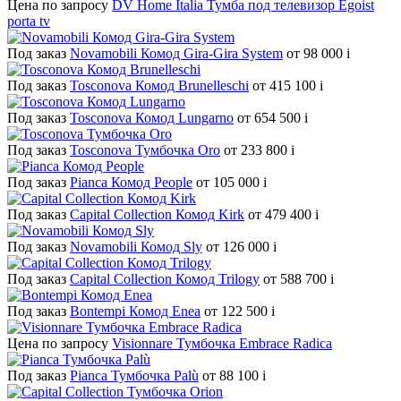
Цена по запросу
DV Home Italia Тумба под телевизор Egoist
porta tv
Под заказ
Novamobili Комод Gira-Gira System
от 98 000
i
Под заказ
Tosconova Комод Brunelleschi
от 415 100
i
Под заказ
Tosconova Комод Lungarno
от 654 500
i
Под заказ
Tosconova Тумбочка Oro
от 233 800
i
Под заказ
Pianca Комод People
от 105 000
i
Под заказ
Capital Collection Комод Kirk
от 479 400
i
Под заказ
Novamobili Комод Sly
от 126 000
i
Под заказ
Capital Collection Комод Trilogy
от 588 700
i
Под заказ
Bontempi Комод Enea
от 122 500
i
Цена по запросу
Visionnare Тумбочка Embrace Radica
Под заказ
Pianca Тумбочка Palù
от 88 100
i