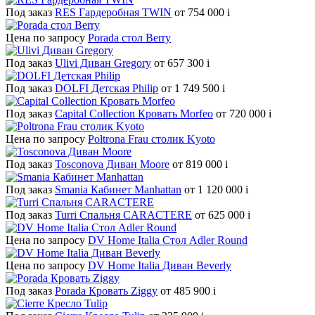
Под заказ
RES Гардеробная TWIN
от 754 000
i
Цена по запросу
Porada стол Berry
Под заказ
Ulivi Диван Gregory
от 657 300
i
Под заказ
DOLFI Детская Philip
от 1 749 500
i
Под заказ
Capital Collection Кровать Morfeo
от 720 000
i
Цена по запросу
Poltrona Frau столик Kyoto
Под заказ
Tosconova Диван Moore
от 819 000
i
Под заказ
Smania Кабинет Manhattan
от 1 120 000
i
Под заказ
Turri Спальня CARACTERE
от 625 000
i
Цена по запросу
DV Home Italia Стол Adler Round
Цена по запросу
DV Home Italia Диван Beverly
Под заказ
Porada Кровать Ziggy
от 485 900
i