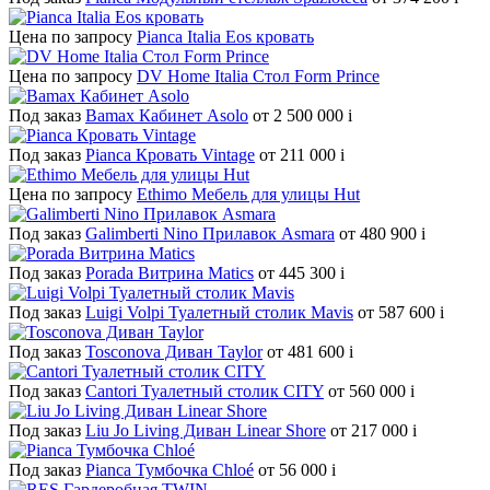
Цена по запросу
Pianca Italia Eos кровать
Цена по запросу
DV Home Italia Стол Form Prince
Под заказ
Bamax Кабинет Asolo
от 2 500 000
i
Под заказ
Pianca Кровать Vintage
от 211 000
i
Цена по запросу
Ethimo Мебель для улицы Hut
Под заказ
Galimberti Nino Прилавок Asmara
от 480 900
i
Под заказ
Porada Витрина Matics
от 445 300
i
Под заказ
Luigi Volpi Туалетный столик Mavis
от 587 600
i
Под заказ
Tosconova Диван Taylor
от 481 600
i
Под заказ
Cantori Туалетный столик CITY
от 560 000
i
Под заказ
Liu Jo Living Диван Linear Shore
от 217 000
i
Под заказ
Pianca Тумбочка Chloé
от 56 000
i