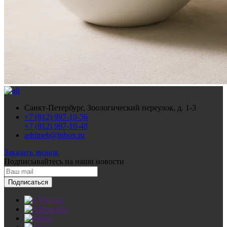
Санкт-Петербург, Зоологический переулок, д. 1-3
+7 (812) 997-10-56
+7 (812) 997-10-48
arhimeb@inbox.ru
Заказать звонок
Подписывайтесь
на наши новости