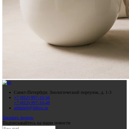
Санкт-Петербург, Зоологический переулок, д. 1-3
+7 (812) 997-10-56
+7 (812) 997-10-48
arhimeb@inbox.ru
Заказать звонок
Подписывайтесь
на наши новости