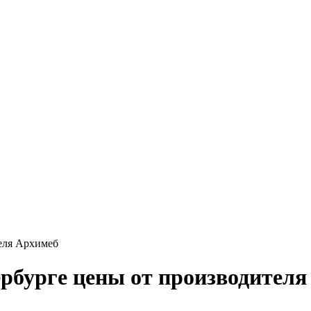
теля Архимеб
ербурге цены от производител