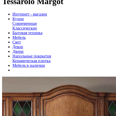
Tessarolo Margot
Интернет - магазин
Кухни
Современные
Классические
Бытовая техника
Мебель
Свет
Декор
Двери
Напольные покрытия
Керамическая плитка
Мебель в наличии