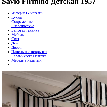
Savio Firmino Детская 1957
Интернет - магазин
Кухни
Современные
Классические
Бытовая техника
Мебель
Свет
Декор
Двери
Напольные покрытия
Керамическая плитка
Мебель в наличии