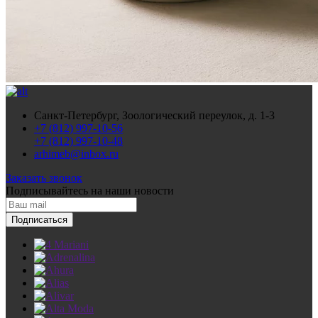
Санкт-Петербург, Зоологический переулок, д. 1-3
+7 (812) 997-10-56
+7 (812) 997-10-48
arhimeb@inbox.ru
Заказать звонок
Подписывайтесь
на наши новости