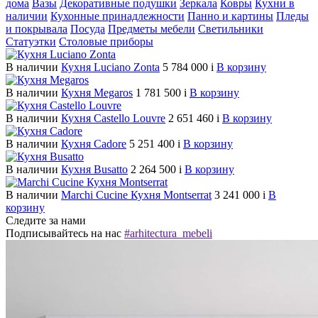
дома
Вазы
Декоративные подушки
Зеркала
Ковры
Кухни в
наличии
Кухонные принадлежности
Панно и картины
Пледы
и покрывала
Посуда
Предметы мебели
Светильники
Статуэтки
Столовые приборы
В наличии
Кухня Luciano Zonta
5 784 000
i
В корзину
В наличии
Кухня Megaros
1 781 500
i
В корзину
В наличии
Кухня Castello Louvre
2 651 460
i
В корзину
В наличии
Кухня Cadore
5 251 400
i
В корзину
В наличии
Кухня Busatto
2 264 500
i
В корзину
В наличии
Marchi Cucine Кухня Montserrat
3 241 000
i
В
корзину
Следите за нами
Подписывайтесь на нас
#arhitectura_mebeli