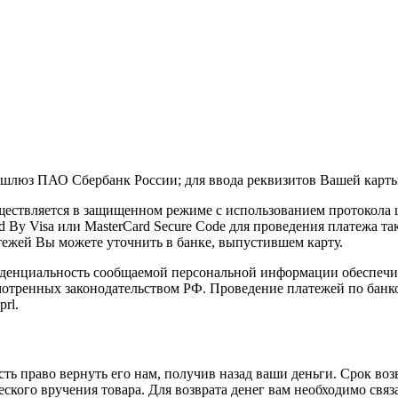
шлюз ПАО Сбербанк России; для ввода реквизитов Вашей карты.
ествляется в защищенном режиме с использованием протокола 
d By Visa или MasterCard Secure Code для проведения платежа т
тежей Вы можете уточнить в банке, выпустившем карту.
денциальность сообщаемой персональной информации обеспечив
мотренных законодательством РФ. Проведение платежей по банко
prl.
сть право вернуть его нам, получив назад ваши деньги. Срок во
ческого вручения товара. Для возврата денег вам необходимо свя