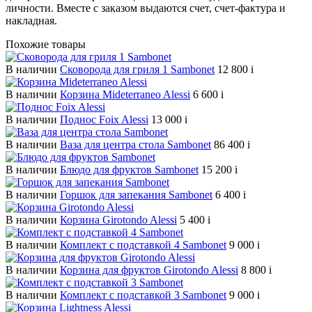
личности. Вместе с заказом выдаются счет, счет-фактура и
накладная.
Похожие товары
В наличии
Сковорода для гриля 1 Sambonet
12 800
i
В наличии
Корзина Mideterraneo Alessi
6 600
i
В наличии
Поднос Foix Alessi
13 000
i
В наличии
Ваза для центра стола Sambonet
86 400
i
В наличии
Блюдо для фруктов Sambonet
15 200
i
В наличии
Горшок для запекания Sambonet
6 400
i
В наличии
Корзина Girotondo Alessi
5 400
i
В наличии
Комплект с подставкой 4 Sambonet
9 000
i
В наличии
Корзина для фруктов Girotondo Alessi
8 800
i
В наличии
Комплект с подставкой 3 Sambonet
9 000
i