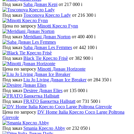
Под заказ
Saba Диван Kepi
от 217 000
i
Под заказ
Tosconova Кресло Lady
от 216 300
i
Цена по запросу
Minotti Кресло Fynn
Под заказ
Meridiani Диван Norton
от 400 400
i
Под заказ
Saba Диван Les Femmes
от 442 100
i
Под заказ
Black Tie Кресло Frisè
от 382 900
i
Цена по запросу
Minotti Диван Horizonte
Под заказ
Liu Jo Living Диван Ice Breaker
от 284 350
i
Под заказ
Desiree Диван Elies
от 135 000
i
Под заказ
FRATO Банкетка Hallstatt
от 731 500
i
Цена по запросу
DV Home Italia Кресло Coco Large Poltrona
Girevole
Под заказ
Smania Кресло Abby
от 232 050
i