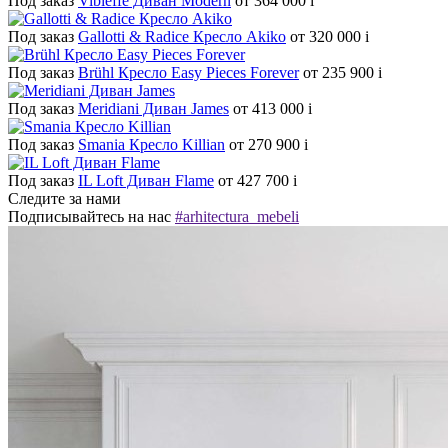
Под заказ
Vibieffe Диван Modern
от 364 000
i
Под заказ
Gallotti & Radice Кресло Akiko
от 320 000
i
Под заказ
Brühl Кресло Easy Pieces Forever
от 235 900
i
Под заказ
Meridiani Диван James
от 413 000
i
Под заказ
Smania Кресло Killian
от 270 900
i
Под заказ
IL Loft Диван Flame
от 427 700
i
Следите за нами
Подписывайтесь на нас
#arhitectura_mebeli