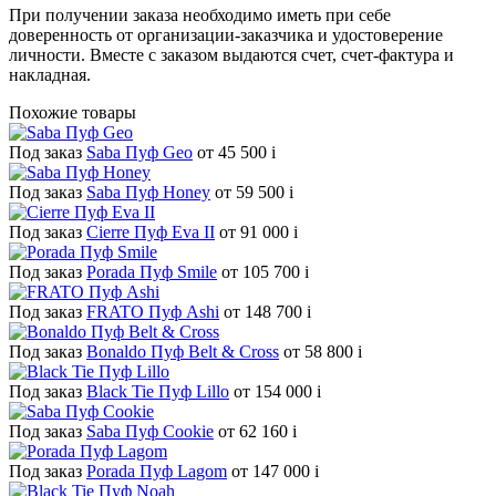
При получении заказа необходимо иметь при себе
доверенность от организации-заказчика и удостоверение
личности. Вместе с заказом выдаются счет, счет-фактура и
накладная.
Похожие товары
Под заказ
Saba Пуф Geo
от 45 500
i
Под заказ
Saba Пуф Honey
от 59 500
i
Под заказ
Cierre Пуф Eva II
от 91 000
i
Под заказ
Porada Пуф Smile
от 105 700
i
Под заказ
FRATO Пуф Ashi
от 148 700
i
Под заказ
Bonaldo Пуф Belt & Cross
от 58 800
i
Под заказ
Black Tie Пуф Lillo
от 154 000
i
Под заказ
Saba Пуф Cookie
от 62 160
i
Под заказ
Porada Пуф Lagom
от 147 000
i