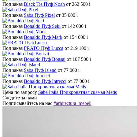
Под заказ
Black Tie Пуф Noah
от 262 500
i
Под заказ
Saba Пуф Pixel
от 35 000
i
Под заказ
Bonaldo Пуф Seki
от 142 000
i
Под заказ
Bonaldo Пуф Mark
от 154 000
i
Под заказ
FRATO Пуф Lucca
от 219 100
i
Под заказ
Bonaldo Пуф Bonsai
от 107 500
i
Под заказ
Saba Пуф Island
от 77 000
i
Под заказ
Bonaldo Пуф Intrecci
от 77 000
i
Цена по запросу
Saba Italia Прикроватная скамья Metis
Следите за нами
Подписывайтесь на нас
#arhitectura_mebeli