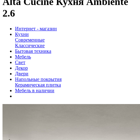
Alta Cucine Кухня Ambiente
2.6
Интернет - магазин
Кухни
Современные
Классические
Бытовая техника
Мебель
Свет
Декор
Двери
Напольные покрытия
Керамическая плитка
Мебель в наличии