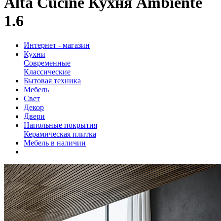
Alta Cucine Кухня Ambiente
1.6
Интернет - магазин
Кухни
Современные
Классические
Бытовая техника
Мебель
Свет
Декор
Двери
Напольные покрытия
Керамическая плитка
Мебель в наличии