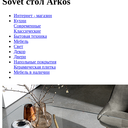
Sovet стол Arkos
Интернет - магазин
Кухни
Современные
Классические
Бытовая техника
Мебель
Свет
Декор
Двери
Напольные покрытия
Керамическая плитка
Мебель в наличии