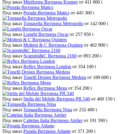
Под заказ
Miniforms Витрина Kramer
от 411 600
i
Под заказ
Porada Витрина Matics
от 445 300
i
Под заказ
Tomasella Витрина Metropolis
от 142 000
i
Под заказ
Longhi Витрина Oscar
от 257 950
i
Под заказ
Molteni & C Витрина Quinten
от 402 900
i
Под заказ
Scappini&C Витрина 2160
от 893 200
i
Под заказ
Reflex Витрина London
от 354 100
i
Под заказ
Tonelli Design Витрина Medora
от 189 600
i
Под заказ
Reflex Витрина Mega
от 354 200
i
Под заказ
Stella del Mobile Витрина PR.540
от 460 150
i
Под заказ
Tomasella Витрина Nina
от 232 400
i
Под заказ
Cattelan Italia Витрина Atelier
от 191 590
i
Под заказ
Porada Витрина Atlante
от 371 200
i