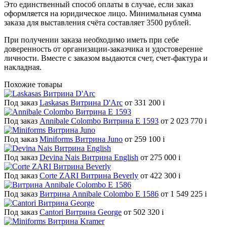
Это единственный способ оплаты в случае, если заказ
оформляется на юридическое лицо. Минимальная сумма
заказа для выставления счёта составляет 3500 рублей.
При получении заказа необходимо иметь при себе
доверенность от организации-заказчика и удостоверение
личности. Вместе с заказом выдаются счет, счет-фактура и
накладная.
Похожие товары
Под заказ
Laskasas Витрина D'Arc
от 331 200
i
Под заказ
Annibale Colombo Витрина E 1593
от 2 023 770
i
Под заказ
Miniforms Витрина Juno
от 259 100
i
Под заказ
Devina Nais Витрина English
от 275 000
i
Под заказ
Corte ZARI Витрина Beverly
от 422 300
i
Под заказ
Витрина Annibale Colombo E 1586
от 1 549 225
i
Под заказ
Cantori Витрина George
от 502 320
i