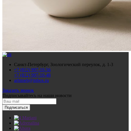
Санкт-Петербург, Зоологический переулок, д. 1-3
+7 (812) 997-10-56
+7 (812) 997-10-48
arhimeb@inbox.ru
Заказать звонок
Подписывайтесь
на наши новости