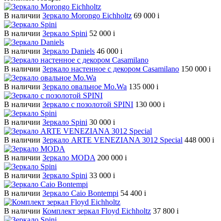
В наличии
Зеркало Morongo Eichholtz
69 000
i
В наличии
Зеркало Spini
52 000
i
В наличии
Зеркало Daniels
46 000
i
В наличии
Зеркало настенное с декором Casamilano
150 000
i
В наличии
Зеркало овальное Mo.Wa
135 000
i
В наличии
Зеркало c позолотой SPINI
130 000
i
В наличии
Зеркало Spini
30 000
i
В наличии
Зеркало ARTE VENEZIANA 3012 Special
448 000
i
В наличии
Зеркало MODA
200 000
i
В наличии
Зеркало Spini
33 000
i
В наличии
Зеркало Caio Bontempi
54 400
i
В наличии
Комплект зеркал Floyd Eichholtz
37 800
i