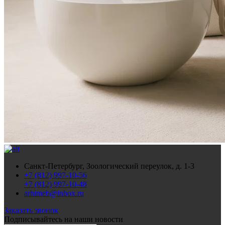
Санкт-Петербург, Зоологический переулок, д. 1-3
+7 (812) 997-10-56
+7 (812) 997-10-48
arhimeb@inbox.ru
Заказать звонок
Подписывайтесь
на наши новости