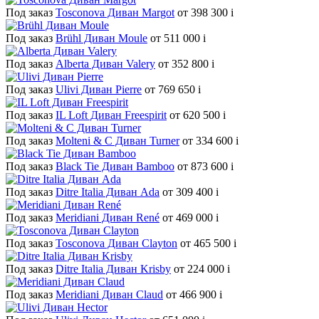
Под заказ
Tosconova Диван Margot
от 398 300
i
Под заказ
Brühl Диван Moule
от 511 000
i
Под заказ
Alberta Диван Valery
от 352 800
i
Под заказ
Ulivi Диван Pierre
от 769 650
i
Под заказ
IL Loft Диван Freespirit
от 620 500
i
Под заказ
Molteni & C Диван Turner
от 334 600
i
Под заказ
Black Tie Диван Bamboo
от 873 600
i
Под заказ
Ditre Italia Диван Ada
от 309 400
i
Под заказ
Meridiani Диван René
от 469 000
i
Под заказ
Tosconova Диван Clayton
от 465 500
i
Под заказ
Ditre Italia Диван Krisby
от 224 000
i
Под заказ
Meridiani Диван Claud
от 466 900
i