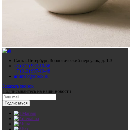
Санкт-Петербург, Зоологический переулок, д. 1-3
+7 (812) 997-10-56
+7 (812) 997-10-48
arhimeb@inbox.ru
Заказать звонок
Подписывайтесь
на наши новости