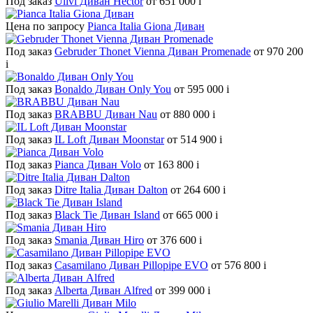
Под заказ
Ulivi Диван Hector
от 651 000
i
Цена по запросу
Pianca Italia Giona Диван
Под заказ
Gebruder Thonet Vienna Диван Promenade
от 970 200
i
Под заказ
Bonaldo Диван Only You
от 595 000
i
Под заказ
BRABBU Диван Nau
от 880 000
i
Под заказ
IL Loft Диван Moonstar
от 514 900
i
Под заказ
Pianca Диван Volo
от 163 800
i
Под заказ
Ditre Italia Диван Dalton
от 264 600
i
Под заказ
Black Tie Диван Island
от 665 000
i
Под заказ
Smania Диван Hiro
от 376 600
i
Под заказ
Casamilano Диван Pillopipe EVO
от 576 800
i
Под заказ
Alberta Диван Alfred
от 399 000
i