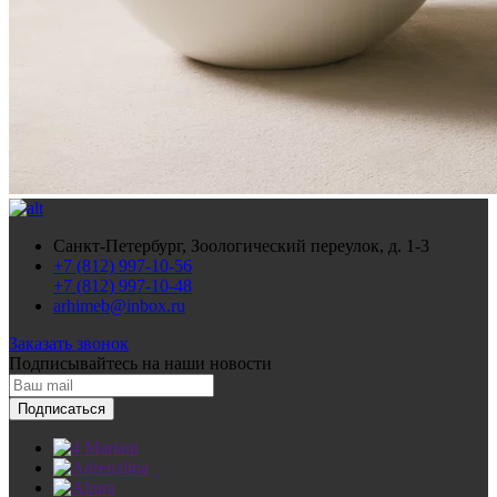
Санкт-Петербург, Зоологический переулок, д. 1-3
+7 (812) 997-10-56
+7 (812) 997-10-48
arhimeb@inbox.ru
Заказать звонок
Подписывайтесь
на наши новости