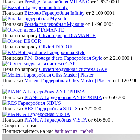
Под заказ
Prestige Гардеробная MILANO
от 1 837 000
i
Под заказ
Bizzotto Гардеробная Infinity
от 2 100 000
i
Под заказ
Porada гардеробная My suite
от 1 490 000
i
Цена по запросу
Olivieri дверь DIAMANTE
Цена по запросу
Olivieri DECOR
Под заказ
F.M. Bottega d’arte Гардеробная Style
от 2 210 000
i
Цена по запросу
Olivieri модульная система GAP
Под заказ
Molteni Гардеробная Gliss Master | Plaster
от 1 120 990
i
Под заказ
PIANCA Гардеробная ANTEPRIMA
от 650 700
i
Под заказ
RES Гардеробная SIDUS
от 725 000
i
Под заказ
PIANCA Гардеробная VISTA
от 616 800
i
Следите за нами
Подписывайтесь на нас
#arhitectura_mebeli