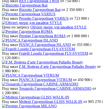
Под заказ
RES Гардеробная TWIN
от 754 000
i
Под заказ
Bizzotto Гардеробная Ikat
от 2 350 600
i
Под заказ
Presotto Гардеробная VARIUS
от 723 900
i
Цена по запросу
Olivieri двери для шкафов STYLE
Под заказ
Prestige Гардеробная ROMA
от 1 800 000
i
Под заказ
PIANCA Гардеробная ISLAND
от 355 690
i
Под заказ
Fratelli Longhi Гардеробная FLY-SYSTEM
от
1 120 600
i
Под заказ
F.M. Bottega d’arte Гардеробная Palladio Beauty
от
1 980 800
i
Под заказ
PIANCA Гардеробная VITRUM
от 450 900
i
Под заказ
Tessarolo Гардеробная CABINE-ARMADIO
от
1 200 000
i
Под заказ
Molteni Гардеробная GLISS WALK-IN
от 905 270
i