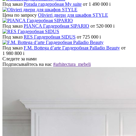
Под заказ
Porada гардеробная My suite
от 1 490 000
i
Цена по запросу
Olivieri двери для шкафов STYLE
Под заказ
PIANCA Гардеробная SIPARIO
от 520 000
i
Под заказ
RES Гардеробная SIDUS
от 725 000
i
Под заказ
F.M. Bottega d’arte Гардеробная Palladio Beauty
от
1 980 800
i
Следите за нами
Подписывайтесь на нас
#arhitectura_mebeli