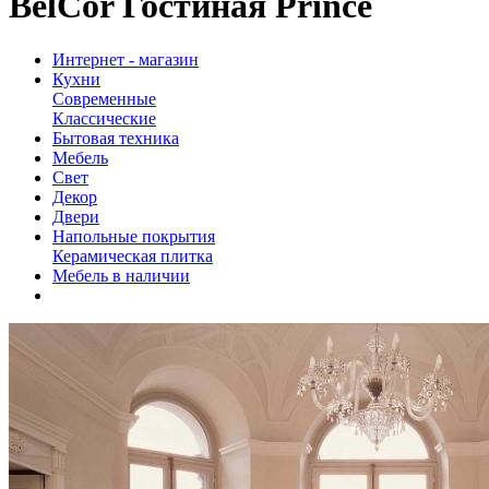
BelCor Гостиная Prince
Интернет - магазин
Кухни
Современные
Классические
Бытовая техника
Мебель
Свет
Декор
Двери
Напольные покрытия
Керамическая плитка
Мебель в наличии