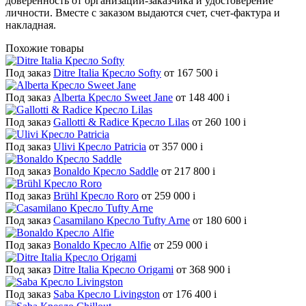
доверенность от организации-заказчика и удостоверение
личности. Вместе с заказом выдаются счет, счет-фактура и
накладная.
Похожие товары
Под заказ
Ditre Italia Кресло Softy
от 167 500
i
Под заказ
Alberta Кресло Sweet Jane
от 148 400
i
Под заказ
Gallotti & Radice Кресло Lilas
от 260 100
i
Под заказ
Ulivi Кресло Patricia
от 357 000
i
Под заказ
Bonaldo Кресло Saddle
от 217 800
i
Под заказ
Brühl Кресло Roro
от 259 000
i
Под заказ
Casamilano Кресло Tufty Arne
от 180 600
i
Под заказ
Bonaldo Кресло Alfie
от 259 000
i
Под заказ
Ditre Italia Кресло Origami
от 368 900
i
Под заказ
Saba Кресло Livingston
от 176 400
i