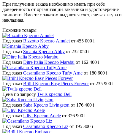
При получении заказа необходимо иметь при себе
доверенность от организации-заказчика и удостоверение
личности. Вместе с заказом выдаются счет, счет-фактура и
накладная.
Похожие товары
Под заказ
Bizzotto Кресло Amulet
от 455 000
i
Под заказ
Smania Кресло Abby
от 232 050
i
Под заказ
Ditre Italia Кресло Marabu
от 162 400
i
Под заказ
Casamilano Кресло Tufty Arne
от 180 600
i
Под заказ
Brühl Кресло Easy Pieces Forever
от 235 900
i
Цена по запросу
Twils кресло Dell
Под заказ
Saba Кресло Livingston
от 176 400
i
Под заказ
Ulivi Кресло Adele
от 326 900
i
Под заказ
Casamilano Кресло Liz
от 195 300
i