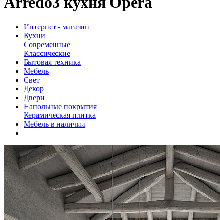
Arredo3 кухня Opera
Интернет - магазин
Кухни
Современные
Классические
Бытовая техника
Мебель
Свет
Декор
Двери
Напольные покрытия
Керамическая плитка
Мебель в наличии